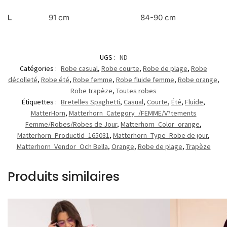
L
91 cm
84-90 cm
UGS :
ND
Catégories :
Robe casual
,
Robe courte
,
Robe de plage
,
Robe
décolleté
,
Robe été
,
Robe femme
,
Robe fluide femme
,
Robe orange
,
Robe trapèze
,
Toutes robes
Étiquettes :
Bretelles Spaghetti
,
Casual
,
Courte
,
Été
,
Fluide
,
MatterHorn
,
Matterhorn_Category_/FEMME/V?tements
Femme/Robes/Robes de Jour
,
Matterhorn_Color_orange
,
Matterhorn_ProductId_165031
,
Matterhorn_Type_Robe de jour
,
Matterhorn_Vendor_Och Bella
,
Orange
,
Robe de plage
,
Trapèze
Produits similaires