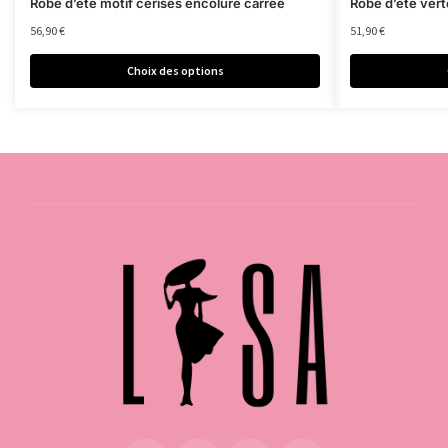
Robe d’été motif cerises encolure carrée
Robe d’été vert
56,90
€
51,90
€
Choix des options