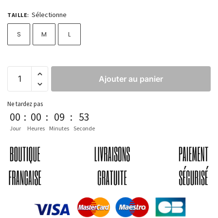
Sélectionne
TAILLE
:
S
M
L
Ajouter au panier
Ne tardez pas
00
:
00
:
09
:
53
Jour
Heures
Minutes
Seconde