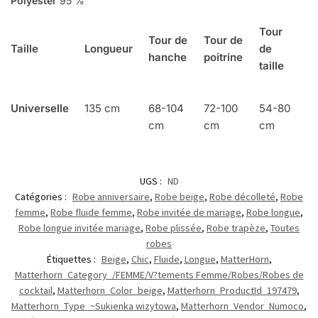
Polyester
95 %
Tour
Tour de
Tour de
Taille
Longueur
de
hanche
poitrine
taille
Universelle
135 cm
68-104
72-100
54-80
cm
cm
cm
UGS :
ND
Catégories :
Robe anniversaire
,
Robe beige
,
Robe décolleté
,
Robe
femme
,
Robe fluide femme
,
Robe invitée de mariage
,
Robe longue
,
Robe longue invitée mariage
,
Robe plissée
,
Robe trapèze
,
Toutes
robes
Étiquettes :
Beige
,
Chic
,
Fluide
,
Longue
,
MatterHorn
,
Matterhorn_Category_/FEMME/V?tements Femme/Robes/Robes de
cocktail
,
Matterhorn_Color_beige
,
Matterhorn_ProductId_197479
,
Matterhorn_Type_~Sukienka wizytowa
,
Matterhorn_Vendor_Numoco
,