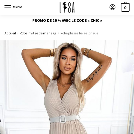
MENU
0
PROMO DE 10 % AVEC LE CODE « CHIC »
Accueil
Robe invitée de mariage
Robe plissée beige longue
/
/