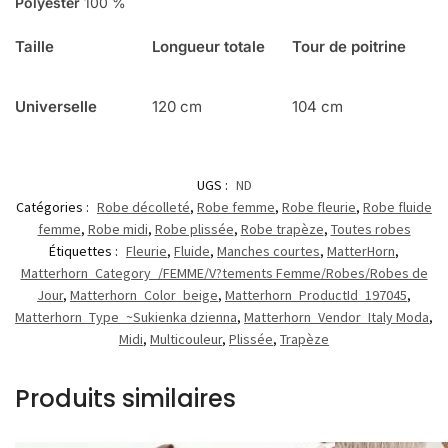
Polyester
100 %
Taille
Longueur totale
Tour de poitrine
Universelle
120 cm
104 cm
UGS :
ND
Catégories :
Robe décolleté
,
Robe femme
,
Robe fleurie
,
Robe fluide
femme
,
Robe midi
,
Robe plissée
,
Robe trapèze
,
Toutes robes
Étiquettes :
Fleurie
,
Fluide
,
Manches courtes
,
MatterHorn
,
Matterhorn_Category_/FEMME/V?tements Femme/Robes/Robes de
Jour
,
Matterhorn_Color_beige
,
Matterhorn_ProductId_197045
,
Matterhorn_Type_~Sukienka dzienna
,
Matterhorn_Vendor_Italy Moda
,
Midi
,
Multicouleur
,
Plissée
,
Trapèze
Produits similaires