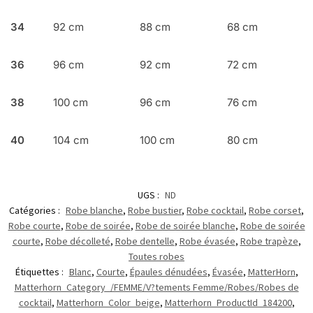
34
92 cm
88 cm
68 cm
36
96 cm
92 cm
72 cm
38
100 cm
96 cm
76 cm
40
104 cm
100 cm
80 cm
UGS :
ND
Catégories :
Robe blanche
,
Robe bustier
,
Robe cocktail
,
Robe corset
,
Robe courte
,
Robe de soirée
,
Robe de soirée blanche
,
Robe de soirée
courte
,
Robe décolleté
,
Robe dentelle
,
Robe évasée
,
Robe trapèze
,
Toutes robes
Étiquettes :
Blanc
,
Courte
,
Épaules dénudées
,
Évasée
,
MatterHorn
,
Matterhorn_Category_/FEMME/V?tements Femme/Robes/Robes de
cocktail
,
Matterhorn_Color_beige
,
Matterhorn_ProductId_184200
,