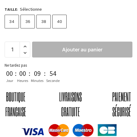
Sélectionne
TAILLE
:
34
36
38
40
Ajouter au panier
Ne tardez pas
00
:
00
:
09
:
54
Jour
Heures
Minutes
Seconde