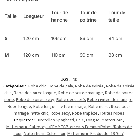
Tour de
Tour de
Tour de
Taille
Longueur
hanche
poitrine
taille
S
120 cm
106 cm
86 cm
84 cm
M
120 cm
110 cm
90 cm
88 cm
UGS :
ND
Catégories :
Robe chic
,
Robe de gala
,
Robe de soirée
,
Robe de soirée
chic
,
Robe de soirée longue
,
Robe de soirée mariage
,
Robe de soirée
noire
,
Robe de soirée sexy
,
Robe décolleté
,
Robe invitée de mariage
,
Robe longue
,
Robe longue invitée mariage
,
Robe noire
,
Robe pour
mariage invité chic
,
Robe sexy
,
Robe trapèze
,
Toutes robes
Étiquettes :
Bretelles Spaghetti
,
Chic
,
Longue
,
MatterHorn
,
Matterhorn_Category_/FEMME/V?tements Femme/Robes/Robes de
Jour
,
Matterhorn_Color_noir
,
Matterhorn_ProductId_197617
,