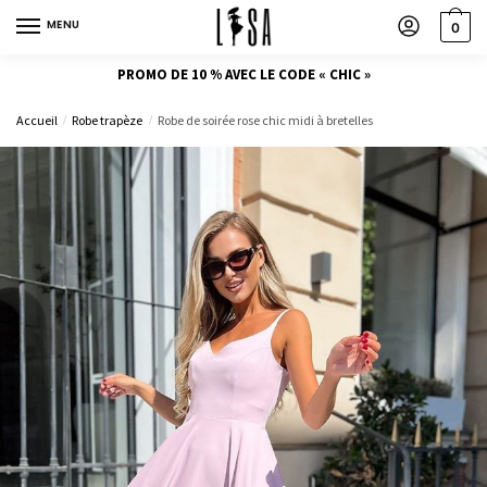
MENU
0
PROMO DE 10 % AVEC LE CODE « CHIC »
Accueil
Robe trapèze
Robe de soirée rose chic midi à bretelles
/
/