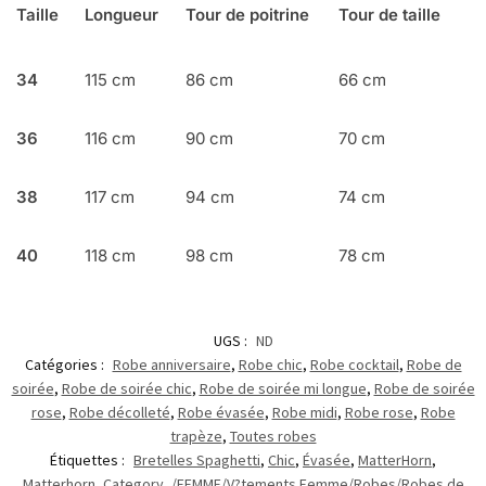
Taille
Longueur
Tour de poitrine
Tour de taille
34
115 cm
86 cm
66 cm
36
116 cm
90 cm
70 cm
38
117 cm
94 cm
74 cm
40
118 cm
98 cm
78 cm
UGS :
ND
Catégories :
Robe anniversaire
,
Robe chic
,
Robe cocktail
,
Robe de
soirée
,
Robe de soirée chic
,
Robe de soirée mi longue
,
Robe de soirée
rose
,
Robe décolleté
,
Robe évasée
,
Robe midi
,
Robe rose
,
Robe
trapèze
,
Toutes robes
Étiquettes :
Bretelles Spaghetti
,
Chic
,
Évasée
,
MatterHorn
,
Matterhorn_Category_/FEMME/V?tements Femme/Robes/Robes de