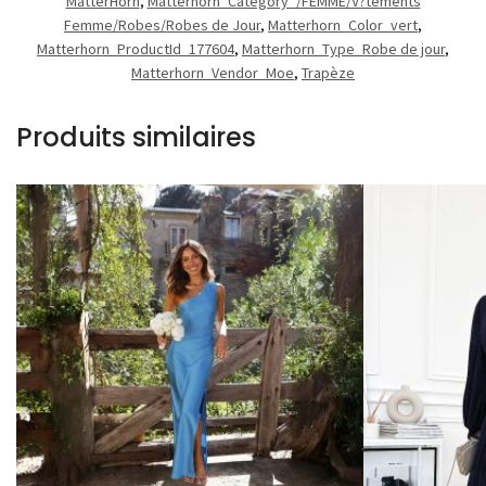
MatterHorn
,
Matterhorn_Category_/FEMME/V?tements
Femme/Robes/Robes de Jour
,
Matterhorn_Color_vert
,
Matterhorn_ProductId_177604
,
Matterhorn_Type_Robe de jour
,
Matterhorn_Vendor_Moe
,
Trapèze
Produits similaires