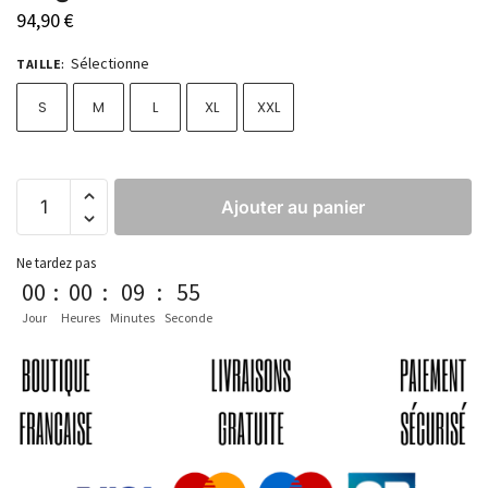
94,90
€
Sélectionne
TAILLE
:
S
M
L
XL
XXL
Ajouter au panier
Ne tardez pas
00
:
00
:
09
:
54
Jour
Heures
Minutes
Seconde