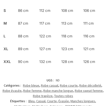
S
86 cm
112 cm
108 cm
106 cm
M
87 cm
117 cm
113 cm
111 cm
L
88 cm
122 cm
118 cm
116 cm
XL
89 cm
127 cm
123 cm
121 cm
XXL
90 cm
132 cm
128 cm
126 cm
UGS :
ND
Catégories :
Robe bleue
,
Robe casual
,
Robe courte
,
Robe décolleté
,
Robe évasée
,
Robe femme
,
Robe manche longue
,
Robe sweat femme
,
Robe trapèze
,
Toutes robes
Étiquettes :
Bleu
,
Casual
,
Courte
,
Évasée
,
Manches longues
,