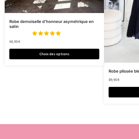
Robe demoiselle d’honneur asymétrique en
satin
66,90
€
Choix des options
Robe plissée bl
89,90
€