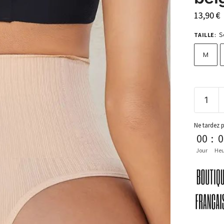
13,90
€
S
TAILLE
:
M
Ne tardez 
00
:
0
Jour
Heu