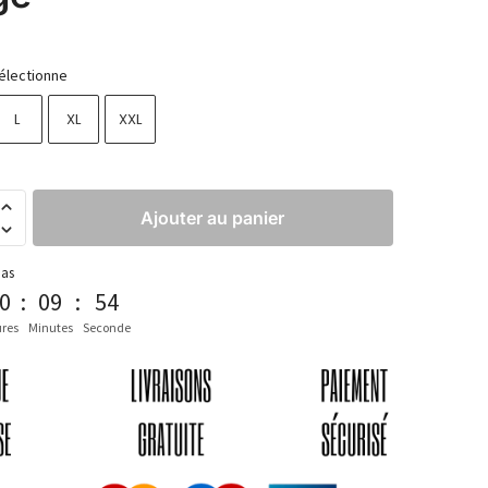
électionne
L
XL
XXL
Ajouter au panier
pas
0
:
09
:
51
res
Minutes
Seconde