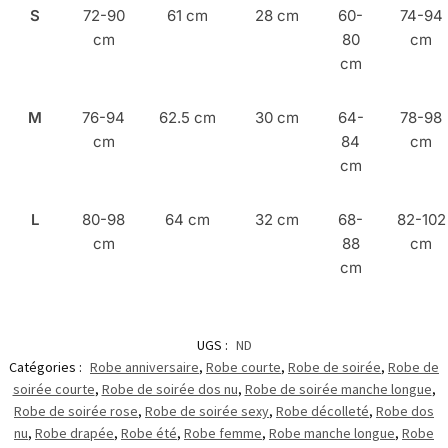
S
72-90
61 cm
28 cm
60-
74-94
cm
80
cm
cm
M
76-94
62.5 cm
30 cm
64-
78-98
cm
84
cm
cm
L
80-98
64 cm
32 cm
68-
82-102
cm
88
cm
cm
UGS :
ND
Catégories :
Robe anniversaire
,
Robe courte
,
Robe de soirée
,
Robe de
soirée courte
,
Robe de soirée dos nu
,
Robe de soirée manche longue
,
Robe de soirée rose
,
Robe de soirée sexy
,
Robe décolleté
,
Robe dos
nu
,
Robe drapée
,
Robe été
,
Robe femme
,
Robe manche longue
,
Robe