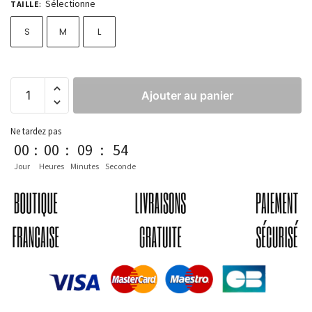
Sélectionne
TAILLE
:
S
M
L
Ajouter au panier
Ne tardez pas
00
:
00
:
09
:
54
Jour
Heures
Minutes
Seconde