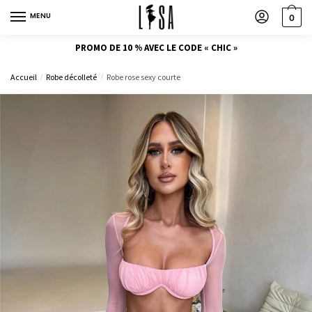
MENU
0
PROMO DE 10 % AVEC LE CODE « CHIC »
Accueil
Robe décolleté
Robe rose sexy courte
/
/