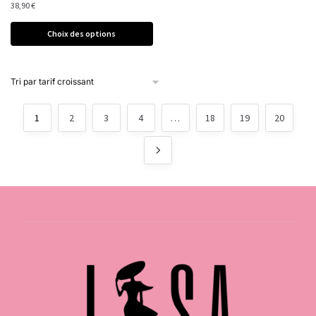
38,90
€
Choix des options
1
2
3
4
…
18
19
20