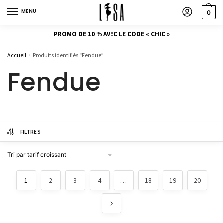
MENU
0
PROMO DE 10 % AVEC LE CODE « CHIC »
Accueil
Produits identifiés “Fendue”
/
Fendue
FILTRES
1
2
3
4
…
18
19
20