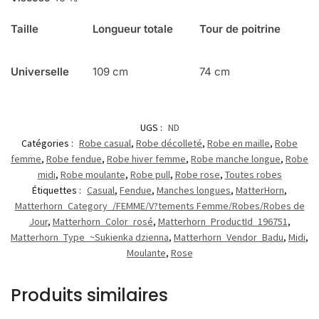
Taille
Longueur totale
Tour de poitrine
Universelle
109 cm
74 cm
UGS :
ND
Catégories :
Robe casual
,
Robe décolleté
,
Robe en maille
,
Robe
femme
,
Robe fendue
,
Robe hiver femme
,
Robe manche longue
,
Robe
midi
,
Robe moulante
,
Robe pull
,
Robe rose
,
Toutes robes
Étiquettes :
Casual
,
Fendue
,
Manches longues
,
MatterHorn
,
Matterhorn_Category_/FEMME/V?tements Femme/Robes/Robes de
Jour
,
Matterhorn_Color_rosé
,
Matterhorn_ProductId_196751
,
Matterhorn_Type_~Sukienka dzienna
,
Matterhorn_Vendor_Badu
,
Midi
,
Moulante
,
Rose
Produits similaires