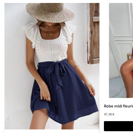
Robe midi fleu
47,90
€