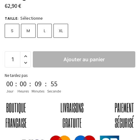
62,90
€
Sélectionne
TAILLE
:
S
M
L
XL
Ajouter au panier
Ne tardez pas
00
:
00
:
09
:
54
Jour
Heures
Minutes
Seconde