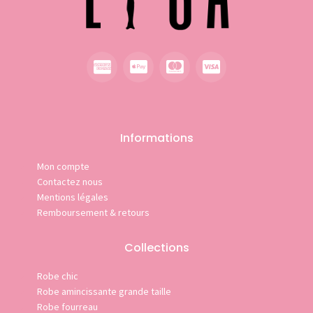
Informations
Mon compte
Contactez nous
Mentions légales
Remboursement & retours
Collections
Robe chic
Robe amincissante grande taille
Robe fourreau