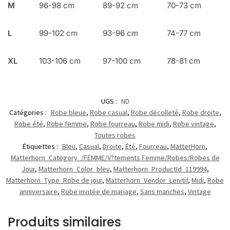
M
96-98 cm
89-92 cm
70-73 cm
L
99-102 cm
93-96 cm
74-77 cm
XL
103-106 cm
97-100 cm
78-81 cm
UGS :
ND
Catégories :
Robe bleue
,
Robe casual
,
Robe décolleté
,
Robe droite
,
Robe été
,
Robe femme
,
Robe fourreau
,
Robe midi
,
Robe vintage
,
Toutes robes
Étiquettes :
Bleu
,
Casual
,
Droite
,
Été
,
Fourreau
,
MatterHorn
,
Matterhorn_Category_/FEMME/V?tements Femme/Robes/Robes de
Jour
,
Matterhorn_Color_bleu
,
Matterhorn_ProductId_119994
,
Matterhorn_Type_Robe de jour
,
Matterhorn_Vendor_Lenitif
,
Midi
,
Robe
anniversaire
,
Robe invitée de mariage
,
Sans manches
,
Vintage
Produits similaires