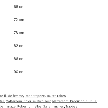
68 cm
72 cm
78 cm
82 cm
86 cm
90 cm
be fluide femme
,
Robe trapèze
,
Toutes robes
ail
,
Matterhorn_Color_multicouleur
,
Matterhorn_ProductId_181138
,
 de mariage
,
Robes formelles
,
Sans manches
,
Trapèze