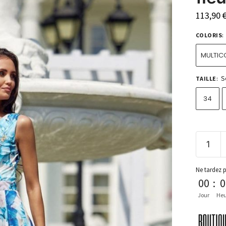
113,90
COLORIS
:
MULTIC
S
TAILLE
:
34
Ne tardez 
00
:
0
Jour
Heu