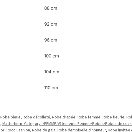
88 cm
92 cm
96 cm
100 cm
104 cm
110 cm
,
Robe bleue
,
Robe décolleté
,
Robe drapée
,
Robe femme
,
Robe fleurie
,
Ro
n
,
Matterhorn_Category_/FEMME/V?tements Femme/Robes/Robes de cockt
or_Roco Fashion
,
Robe de gala
,
Robe demoiselle d'honneur
,
Robe invitée