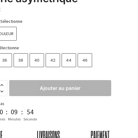
€
Sélectionne
OULEUR
électionne
36
38
40
42
44
46
Ajouter au panier
pas
0
:
09
:
52
res
Minutes
Seconde