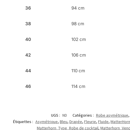
36
94 cm
38
98 cm
40
102 cm
42
106 cm
44
110 cm
46
114 cm
UGS :
ND
Catégories :
Robe asymétrique
Étiquettes :
Asymétrique
,
Bleu
,
Drapée
,
Fleurie
,
Fluide
,
MatterHor
Matterhorn_Type_Robe de cocktail
,
Matterhorn_Vend