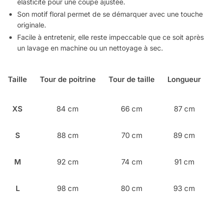
élasticité pour une coupe ajustée.
Son motif floral permet de se démarquer avec une touche
originale.
Facile à entretenir, elle reste impeccable que ce soit après
un lavage en machine ou un nettoyage à sec.
Taille
Tour de poitrine
Tour de taille
Longueur
XS
84 cm
66 cm
87 cm
S
88 cm
70 cm
89 cm
M
92 cm
74 cm
91 cm
L
98 cm
80 cm
93 cm