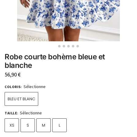
Robe courte bohème bleue et
blanche
56,90
€
Sélectionne
COLORIS
:
BLEU ET BLANC
Sélectionne
TAILLE
:
XS
S
M
L