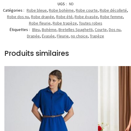
UGS :
ND
Catégories :
Robe bleue
,
Robe bohème
,
Robe courte
,
Robe décolleté
,
Robe dos nu
,
Robe drapée
,
Robe été
,
Robe évasée
,
Robe femme
,
Robe fleurie
,
Robe trapèze
,
Toutes robes
Étiquettes :
Bleu
,
Bohème
,
Bretelles Spaghetti
,
Courte
,
Dos nu
,
Drapée
,
Évasée
,
Fleurie
,
no choice
,
Trapèze
Produits similaires