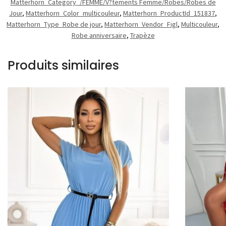
Matterhorn_Category_/FEMME/V?tements Femme/Robes/Robes de
Jour
,
Matterhorn_Color_multicouleur
,
Matterhorn_ProductId_151837
,
Matterhorn_Type_Robe de jour
,
Matterhorn_Vendor_Figl
,
Multicouleur
,
Robe anniversaire
,
Trapèze
Produits similaires