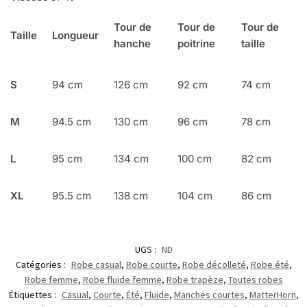
Tour de
Tour de
Tour de
Taille
Longueur
hanche
poitrine
taille
S
94 cm
126 cm
92 cm
74 cm
M
94.5 cm
130 cm
96 cm
78 cm
L
95 cm
134 cm
100 cm
82 cm
XL
95.5 cm
138 cm
104 cm
86 cm
UGS :
ND
Catégories :
Robe casual
,
Robe courte
,
Robe décolleté
,
Robe été
,
Robe femme
,
Robe fluide femme
,
Robe trapèze
,
Toutes robes
Étiquettes :
Casual
,
Courte
,
Été
,
Fluide
,
Manches courtes
,
MatterHorn
,