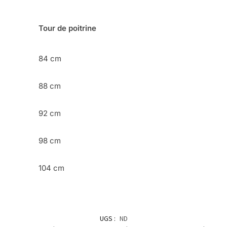
Tour de poitrine
84 cm
88 cm
92 cm
98 cm
104 cm
UGS :
ND