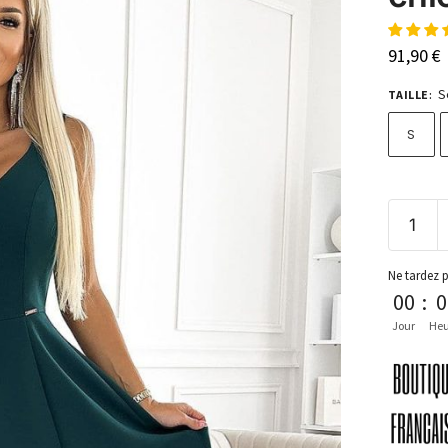
91,90
€
S
TAILLE
:
S
Ne tardez 
00
:
0
Jour
Heu