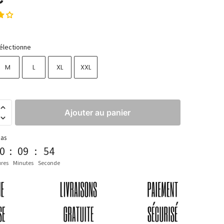
électionne
M
L
XL
XXL
Ajouter au panier
pas
0
:
09
:
53
res
Minutes
Seconde