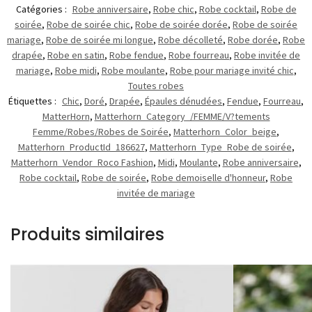
Catégories :
Robe anniversaire
,
Robe chic
,
Robe cocktail
,
Robe de
soirée
,
Robe de soirée chic
,
Robe de soirée dorée
,
Robe de soirée
mariage
,
Robe de soirée mi longue
,
Robe décolleté
,
Robe dorée
,
Robe
drapée
,
Robe en satin
,
Robe fendue
,
Robe fourreau
,
Robe invitée de
mariage
,
Robe midi
,
Robe moulante
,
Robe pour mariage invité chic
,
Toutes robes
Étiquettes :
Chic
,
Doré
,
Drapée
,
Épaules dénudées
,
Fendue
,
Fourreau
,
MatterHorn
,
Matterhorn_Category_/FEMME/V?tements
Femme/Robes/Robes de Soirée
,
Matterhorn_Color_beige
,
Matterhorn_ProductId_186627
,
Matterhorn_Type_Robe de soirée
,
Matterhorn_Vendor_Roco Fashion
,
Midi
,
Moulante
,
Robe anniversaire
,
Robe cocktail
,
Robe de soirée
,
Robe demoiselle d'honneur
,
Robe
invitée de mariage
Produits similaires