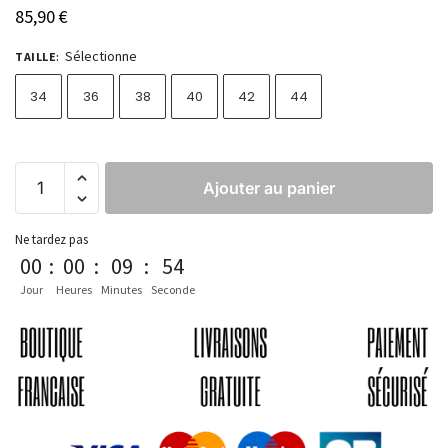
85,90
€
Sélectionne
TAILLE
:
34
36
38
40
42
44
Ajouter au panier
Ne tardez pas
00
:
00
:
09
:
54
Jour
Heures
Minutes
Seconde