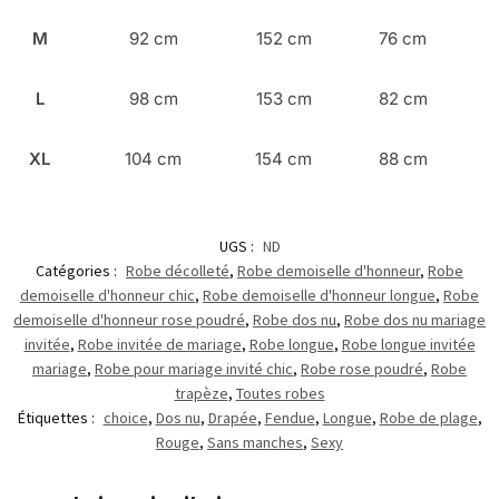
M
92 cm
152 cm
76 cm
L
98 cm
153 cm
82 cm
XL
104 cm
154 cm
88 cm
UGS :
ND
Catégories :
Robe décolleté
,
Robe demoiselle d'honneur
,
Robe
demoiselle d'honneur chic
,
Robe demoiselle d'honneur longue
,
Robe
demoiselle d'honneur rose poudré
,
Robe dos nu
,
Robe dos nu mariage
invitée
,
Robe invitée de mariage
,
Robe longue
,
Robe longue invitée
mariage
,
Robe pour mariage invité chic
,
Robe rose poudré
,
Robe
trapèze
,
Toutes robes
Étiquettes :
choice
,
Dos nu
,
Drapée
,
Fendue
,
Longue
,
Robe de plage
,
Rouge
,
Sans manches
,
Sexy