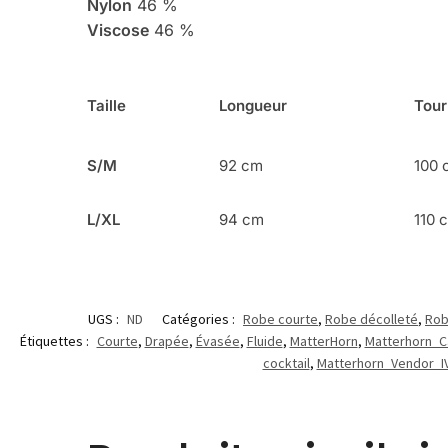
Nylon
46 %
Viscose
46 %
Taille
Longueur
Tour
S/M
92 cm
100 
L/XL
94 cm
110 
UGS :
ND
Catégories :
Robe courte
,
Robe décolleté
,
Rob
Étiquettes :
Courte
,
Drapée
,
Évasée
,
Fluide
,
MatterHorn
,
Matterhorn_C
cocktail
,
Matterhorn_Vendor_I