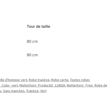
Tour de taille
80 cm
90 cm
le d'honneur vert
,
Robe trapèze
,
Robe verte
,
Toutes robes
_Color_vert
,
Matterhorn_ProductId_124028
,
Matterhorn_Type_Robe de
s
,
Sans manches
,
Trapèze
,
Vert