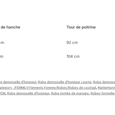
 de hanche
Tour de poitrine
cm
92 cm
cm
104 cm
e demoiselle d'honneur
,
Robe demoiselle d'honneur courte
,
Robe demoisel
ategory_/FEMME/V?tements Femme/Robes/Robes de cocktail
,
Matterhorn
VON
,
Robe demoiselle d'honneur
,
Robe invitée de mariage
,
Robes formelle