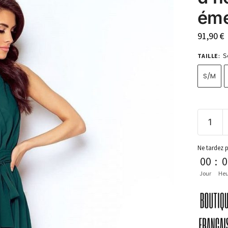
ém
91,90
€
S
TAILLE
:
S/M
Ne tardez 
00
:
0
Jour
Heu