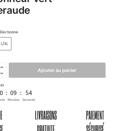
eraude
électionne
L/XL
Ajouter au panier
pas
0
:
09
:
53
res
Minutes
Seconde