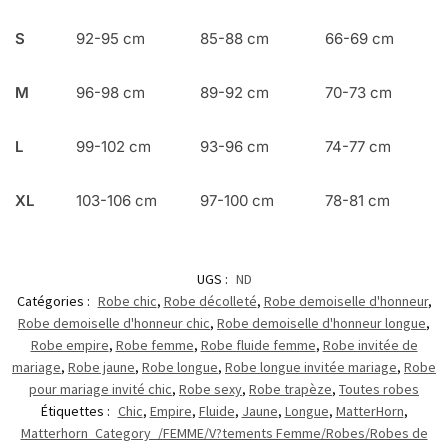
S
92-95 cm
85-88 cm
66-69 cm
M
96-98 cm
89-92 cm
70-73 cm
L
99-102 cm
93-96 cm
74-77 cm
XL
103-106 cm
97-100 cm
78-81 cm
UGS :
ND
Catégories :
Robe chic
,
Robe décolleté
,
Robe demoiselle d'honneur
,
Robe demoiselle d'honneur chic
,
Robe demoiselle d'honneur longue
,
Robe empire
,
Robe femme
,
Robe fluide femme
,
Robe invitée de
mariage
,
Robe jaune
,
Robe longue
,
Robe longue invitée mariage
,
Robe
pour mariage invité chic
,
Robe sexy
,
Robe trapèze
,
Toutes robes
Étiquettes :
Chic
,
Empire
,
Fluide
,
Jaune
,
Longue
,
MatterHorn
,
Matterhorn_Category_/FEMME/V?tements Femme/Robes/Robes de