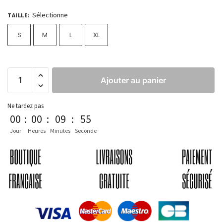
Sélectionne
TAILLE
:
S
M
L
XL
Ajouter au panier
Ne tardez pas
00
:
00
:
09
:
54
Jour
Heures
Minutes
Seconde