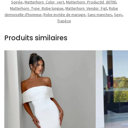
Soirée
,
Matterhorn_Color_vert
,
Matterhorn_ProductId_60700
,
Matterhorn_Type_Robe longue
,
Matterhorn_Vendor_Figl
,
Robe
demoiselle d'honneur
,
Robe invitée de mariage
,
Sans manches
,
Sexy
,
Trapèze
Produits similaires