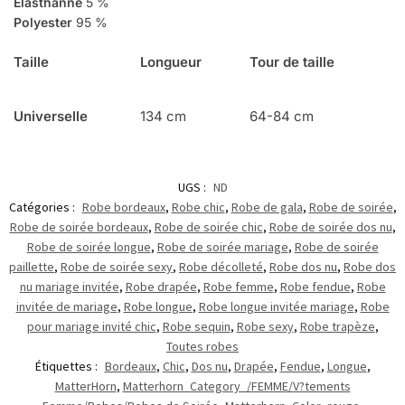
Élasthanne
5 %
Polyester
95 %
Taille
Longueur
Tour de taille
Universelle
134 cm
64-84 cm
UGS :
ND
Catégories :
Robe bordeaux
,
Robe chic
,
Robe de gala
,
Robe de soirée
,
Robe de soirée bordeaux
,
Robe de soirée chic
,
Robe de soirée dos nu
,
Robe de soirée longue
,
Robe de soirée mariage
,
Robe de soirée
paillette
,
Robe de soirée sexy
,
Robe décolleté
,
Robe dos nu
,
Robe dos
nu mariage invitée
,
Robe drapée
,
Robe femme
,
Robe fendue
,
Robe
invitée de mariage
,
Robe longue
,
Robe longue invitée mariage
,
Robe
pour mariage invité chic
,
Robe sequin
,
Robe sexy
,
Robe trapèze
,
Toutes robes
Étiquettes :
Bordeaux
,
Chic
,
Dos nu
,
Drapée
,
Fendue
,
Longue
,
MatterHorn
,
Matterhorn_Category_/FEMME/V?tements