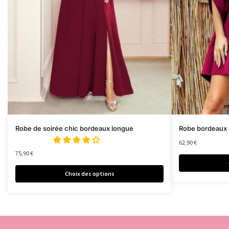
Robe de soirée chic bordeaux longue
Robe bordeaux 
62,90
€
75,90
€
Choix des options