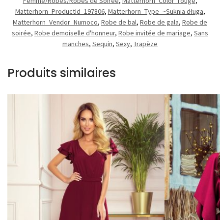
Femme/Robes/Robes de Soirée
,
Matterhorn_Color_rouge
,
Matterhorn_ProductId_197806
,
Matterhorn_Type_~Suknia długa
,
Matterhorn_Vendor_Numoco
,
Robe de bal
,
Robe de gala
,
Robe de
soirée
,
Robe demoiselle d'honneur
,
Robe invitée de mariage
,
Sans
manches
,
Sequin
,
Sexy
,
Trapèze
Produits similaires