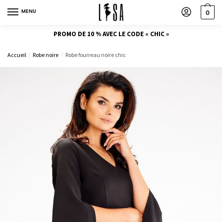
MENU
0
PROMO DE 10 % AVEC LE CODE « CHIC »
Accueil
Robe noire
Robe fourreau noire chic
/
/