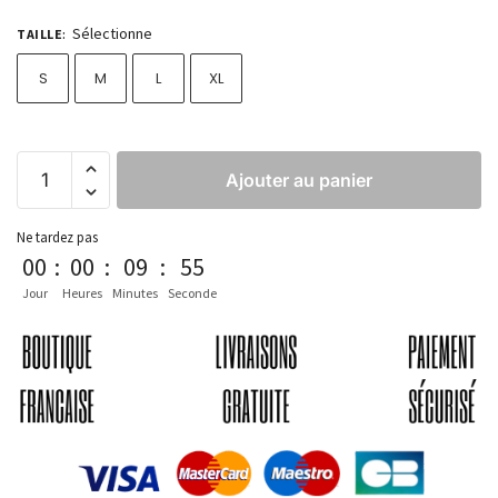
Sélectionne
TAILLE
:
S
M
L
XL
Ajouter au panier
Ne tardez pas
00
:
00
:
09
:
54
Jour
Heures
Minutes
Seconde