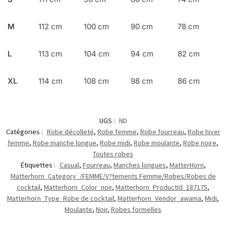
M
112 cm
100 cm
90 cm
78 cm
L
113 cm
104 cm
94 cm
82 cm
XL
114 cm
108 cm
98 cm
86 cm
UGS :
ND
Catégories :
Robe décolleté
,
Robe femme
,
Robe fourreau
,
Robe hiver
femme
,
Robe manche longue
,
Robe midi
,
Robe moulante
,
Robe noire
,
Toutes robes
Étiquettes :
Casual
,
Fourreau
,
Manches longues
,
MatterHorn
,
Matterhorn_Category_/FEMME/V?tements Femme/Robes/Robes de
cocktail
,
Matterhorn_Color_noir
,
Matterhorn_ProductId_187175
,
Matterhorn_Type_Robe de cocktail
,
Matterhorn_Vendor_awama
,
Midi
,
Moulante
,
Noir
,
Robes formelles