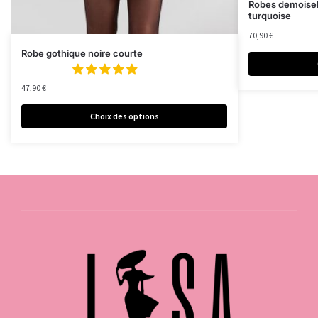
Robes demoisel
turquoise
70,90
€
Robe gothique noire courte
47,90
€
Choix des options