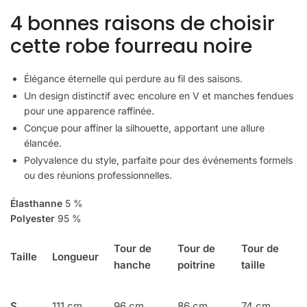
4 bonnes raisons de choisir
cette robe fourreau noire
Élégance éternelle qui perdure au fil des saisons.
Un design distinctif avec encolure en V et manches fendues
pour une apparence raffinée.
Conçue pour affiner la silhouette, apportant une allure
élancée.
Polyvalence du style, parfaite pour des événements formels
ou des réunions professionnelles.
Élasthanne
5 %
Polyester
95 %
Tour de
Tour de
Tour de
Taille
Longueur
hanche
poitrine
taille
S
111 cm
96 cm
86 cm
74 cm