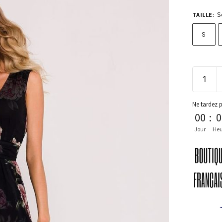
S
TAILLE
:
S
Ne tardez 
00
:
0
Jour
Heu