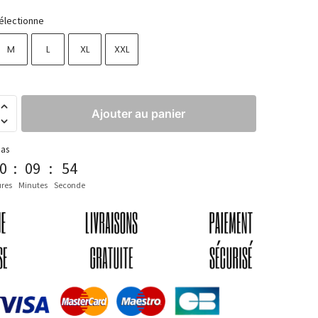
électionne
M
L
XL
XXL
Ajouter au panier
pas
0
:
09
:
53
res
Minutes
Seconde