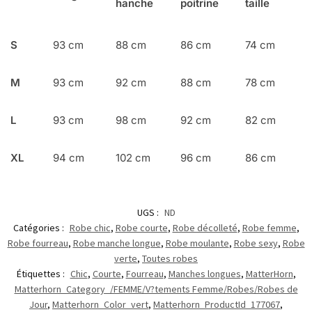
hanche
poitrine
taille
S
93 cm
88 cm
86 cm
74 cm
M
93 cm
92 cm
88 cm
78 cm
L
93 cm
98 cm
92 cm
82 cm
XL
94 cm
102 cm
96 cm
86 cm
UGS :
ND
Catégories :
Robe chic
,
Robe courte
,
Robe décolleté
,
Robe femme
,
Robe fourreau
,
Robe manche longue
,
Robe moulante
,
Robe sexy
,
Robe
verte
,
Toutes robes
Étiquettes :
Chic
,
Courte
,
Fourreau
,
Manches longues
,
MatterHorn
,
Matterhorn_Category_/FEMME/V?tements Femme/Robes/Robes de
Jour
,
Matterhorn_Color_vert
,
Matterhorn_ProductId_177067
,