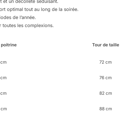
t et un décolleté séduisant.
ort optimal tout au long de la soirée.
iodes de l’année.
r toutes les complexions.
 poitrine
Tour de taille
 cm
72 cm
 cm
76 cm
 cm
82 cm
 cm
88 cm