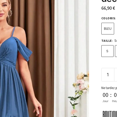
66,90
€
COLORIS
:
BLEU
S
TAILLE
:
S
Ne tardez 
00
:
0
Jour
Heu