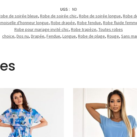
UGS :
ND
obe de soirée bleue
,
Robe de soirée chic
,
Robe de soirée longue
,
Robe de
moiselle d'honneur longue
,
Robe drapée
,
Robe fendue
,
Robe fluide femm
Robe pour mariage invité chic
,
Robe trapèze
,
Toutes robes
:
choice
,
Dos nu
,
Drapée
,
Fendue
,
Longue
,
Robe de plage
,
Rouge
,
Sans ma
res