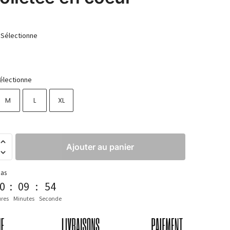
Sélectionne
électionne
M
L
XL
Ajouter au panier
pas
0
:
09
:
53
res
Minutes
Seconde