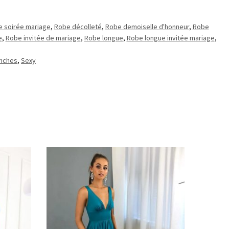
 soirée mariage
,
Robe décolleté
,
Robe demoiselle d'honneur
,
Robe
e
,
Robe invitée de mariage
,
Robe longue
,
Robe longue invitée mariage
,
nches
,
Sexy