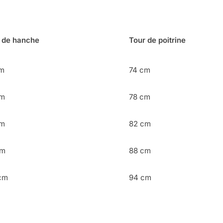
 de hanche
Tour de poitrine
cm
74 cm
cm
78 cm
cm
82 cm
cm
88 cm
cm
94 cm