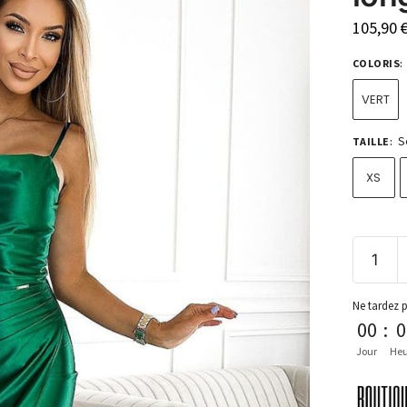
105,90
COLORIS
:
VERT
S
TAILLE
:
XS
Ne tardez 
00
:
0
Jour
Heu