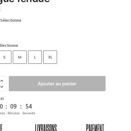
€
Sélectionne
électionne
S
M
L
XL
Ajouter au panier
pas
0
:
09
:
53
res
Minutes
Seconde