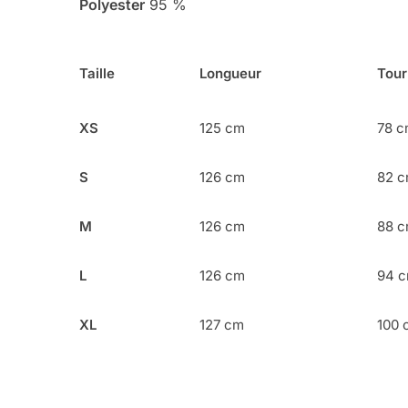
Polyester
95 %
Taille
Longueur
Tour
XS
125 cm
78 
S
126 cm
82 
M
126 cm
88 
L
126 cm
94 
XL
127 cm
100 