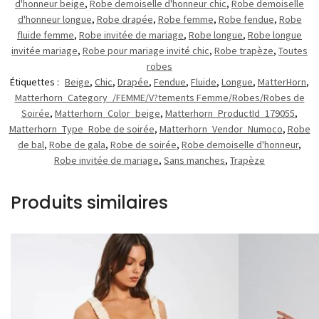
d'honneur beige
,
Robe demoiselle d'honneur chic
,
Robe demoiselle
d'honneur longue
,
Robe drapée
,
Robe femme
,
Robe fendue
,
Robe
fluide femme
,
Robe invitée de mariage
,
Robe longue
,
Robe longue
invitée mariage
,
Robe pour mariage invité chic
,
Robe trapèze
,
Toutes
robes
Étiquettes :
Beige
,
Chic
,
Drapée
,
Fendue
,
Fluide
,
Longue
,
MatterHorn
,
Matterhorn_Category_/FEMME/V?tements Femme/Robes/Robes de
Soirée
,
Matterhorn_Color_beige
,
Matterhorn_ProductId_179055
,
Matterhorn_Type_Robe de soirée
,
Matterhorn_Vendor_Numoco
,
Robe
de bal
,
Robe de gala
,
Robe de soirée
,
Robe demoiselle d'honneur
,
Robe invitée de mariage
,
Sans manches
,
Trapèze
Produits similaires