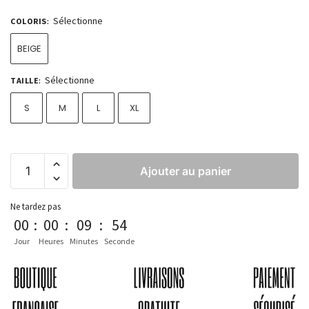
Sélectionne
COLORIS
:
BEIGE
Sélectionne
TAILLE
:
S
M
L
XL
Ajouter au panier
Ne tardez pas
00
:
00
:
09
:
54
Jour
Heures
Minutes
Seconde