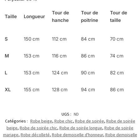
Tour de
Tour de
Tour de
Taille
Longueur
hanche
poitrine
taille
S
150 cm
112 cm
84 cm
70 cm
M
153 cm
116 cm
86 cm
74 cm
L
153 cm
124 cm
90 cm
82 cm
XL
155 cm
128 cm
94 cm
86 cm
UGS :
ND
Catégories :
Robe beige
,
Robe chic
,
Robe de soirée
,
Robe de soirée
beige
,
Robe de soirée chic
,
Robe de soirée longue
,
Robe de soirée
mariage
,
Robe décolleté
,
Robe demoiselle d'honneur
,
Robe demoiselle