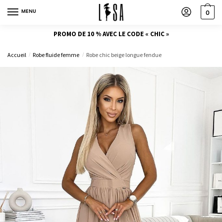
MENU
0
PROMO DE 10 % AVEC LE CODE « CHIC »
Accueil
Robe fluide femme
Robe chic beige longue fendue
/
/