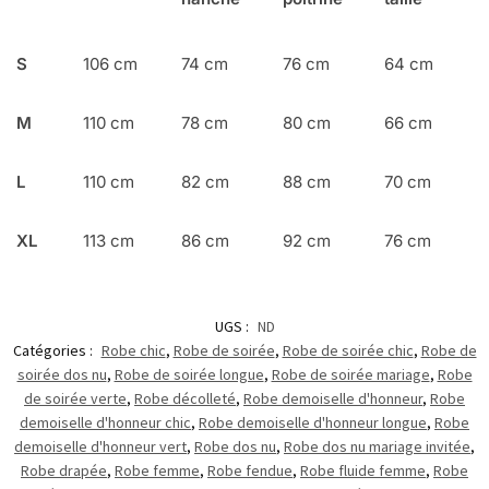
S
106 cm
74 cm
76 cm
64 cm
M
110 cm
78 cm
80 cm
66 cm
L
110 cm
82 cm
88 cm
70 cm
XL
113 cm
86 cm
92 cm
76 cm
UGS :
ND
Catégories :
Robe chic
,
Robe de soirée
,
Robe de soirée chic
,
Robe de
soirée dos nu
,
Robe de soirée longue
,
Robe de soirée mariage
,
Robe
de soirée verte
,
Robe décolleté
,
Robe demoiselle d'honneur
,
Robe
demoiselle d'honneur chic
,
Robe demoiselle d'honneur longue
,
Robe
demoiselle d'honneur vert
,
Robe dos nu
,
Robe dos nu mariage invitée
,
Robe drapée
,
Robe femme
,
Robe fendue
,
Robe fluide femme
,
Robe