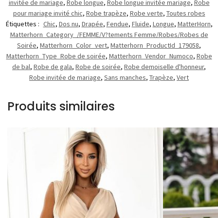
invitée de mariage
,
Robe longue
,
Robe longue invitée mariage
,
Robe
pour mariage invité chic
,
Robe trapèze
,
Robe verte
,
Toutes robes
Étiquettes :
Chic
,
Dos nu
,
Drapée
,
Fendue
,
Fluide
,
Longue
,
MatterHorn
,
Matterhorn_Category_/FEMME/V?tements Femme/Robes/Robes de
Soirée
,
Matterhorn_Color_vert
,
Matterhorn_ProductId_179058
,
Matterhorn_Type_Robe de soirée
,
Matterhorn_Vendor_Numoco
,
Robe
de bal
,
Robe de gala
,
Robe de soirée
,
Robe demoiselle d'honneur
,
Robe invitée de mariage
,
Sans manches
,
Trapèze
,
Vert
Produits similaires