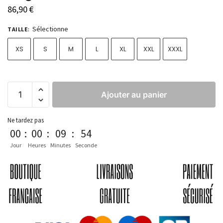
86,90
€
Sélectionne
TAILLE
:
XS
S
M
L
XL
XXL
XXXL
Ajouter au panier
Ne tardez pas
00
:
00
:
09
:
53
Jour
Heures
Minutes
Seconde