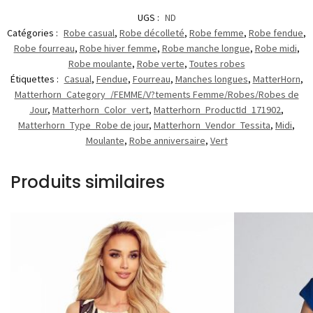
UGS :
ND
Catégories :
Robe casual
,
Robe décolleté
,
Robe femme
,
Robe fendue
,
Robe fourreau
,
Robe hiver femme
,
Robe manche longue
,
Robe midi
,
Robe moulante
,
Robe verte
,
Toutes robes
Étiquettes :
Casual
,
Fendue
,
Fourreau
,
Manches longues
,
MatterHorn
,
Matterhorn_Category_/FEMME/V?tements Femme/Robes/Robes de
Jour
,
Matterhorn_Color_vert
,
Matterhorn_ProductId_171902
,
Matterhorn_Type_Robe de jour
,
Matterhorn_Vendor_Tessita
,
Midi
,
Moulante
,
Robe anniversaire
,
Vert
Produits similaires