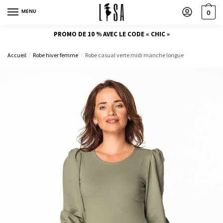
MENU
0
PROMO DE 10 % AVEC LE CODE « CHIC »
Accueil
Robe hiver femme
Robe casual verte midi manche longue
/
/